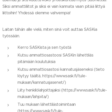
Siksi ammattiliitot ja siksi ei vain kannata vaan pitää liittyä
liittoihin! Yhdessä olemme vahvempia!
Laitan tähän alle vielä, miten sinä voit auttaa SASKia
työssään.
Kerro SASKista ja sen työstä
Kutsu ammattiosastoosi SASKin lähettiläs
pitämään koulutuksia
Kutsu ammattiosastosi kannatusjäseneksi (tieto
löytyy täältä, https://www.sask.fi/tule-
mukaan/kannatusjasenet/)
Liity henkilölahjoittajaksi (https://www.sask.fi/tule-
mukaan/lahjoita/)
Tuu mukaan lähettilästoimintaan
(https://www.sask.fi/tule-