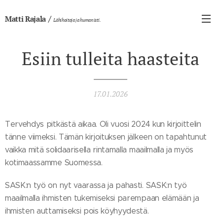
/
Matti Rajala
Lähihoitaja ja humanisti.
Esiin tulleita haasteita
17.01.2026
Tervehdys pitkästä aikaa. Oli vuosi 2024 kun kirjoittelin
tänne viimeksi. Tämän kirjoituksen jälkeen on tapahtunut
vaikka mitä solidaarisella rintamalla maailmalla ja myös
kotimaassamme Suomessa.
SASK:n työ on nyt vaarassa ja pahasti. SASK:n työ
maailmalla ihmisten tukemiseksi parempaan elämään ja
ihmisten auttamiseksi pois köyhyydestä.