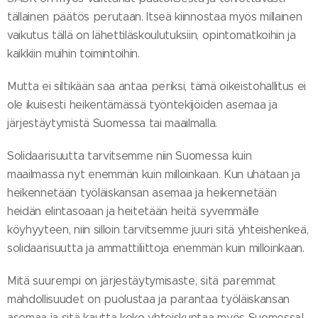
tällainen päätös perutaan. Itseä kiinnostaa myös millainen
vaikutus tällä on lähettiläskoulutuksiin, opintomatkoihin ja
kaikkiin muihin toimintoihin.
Mutta ei siltikään saa antaa periksi, tämä oikeistohallitus ei
ole ikuisesti heikentämässä työntekijöiden asemaa ja
järjestäytymistä Suomessa tai maailmalla.
Solidaarisuutta tarvitsemme niin Suomessa kuin
maailmassa nyt enemmän kuin milloinkaan. Kun uhataan ja
heikennetään työläiskansan asemaa ja heikennetään
heidän elintasoaan ja heitetään heitä syvemmälle
köyhyyteen, niin silloin tarvitsemme juuri sitä yhteishenkeä,
solidaarisuutta ja ammattiliittoja enemmän kuin milloinkaan.
Mitä suurempi on järjestäytymisaste, sitä paremmat
mahdollisuudet on puolustaa ja parantaa työläiskansan
asemaa ja sitä kautta koko yhteiskuntaa myös Suomessa!