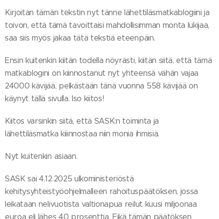
Kirjoitan tämän tekstin nyt tänne lähettiläsmatkablogiini ja
toivon, että tämä tavoittaisi mahdollisimman monta lukijaa,
saa siis myös jakaa tätä tekstiä eteenpäin.
Ensin kuitenkin kiitän todella nöyrästi, kiitän siitä, että tämä
matkablogini on kiinnostanut nyt yhteensä vähän vajaa
24000 kävijää, pelkästään tänä vuonna 558 kävijää on
käynyt tällä sivulla. Iso kiitos!
Kiitos varsinkin siitä, että SASK:n toiminta ja
lähettiläsmatka kiiinnostaa niin monia ihmisiä.
Nyt kuitenkin asiaan.
SASK sai 4.12.2025 ulkoministeriöstä
kehitysyhteistyöohjelmalleen rahoituspäätöksen, jossa
leikataan nelivuotista valtionapua reilut kuusi miljoonaa
euroa eli lähes 40 prosenttia. Eikä tämän päätöksen